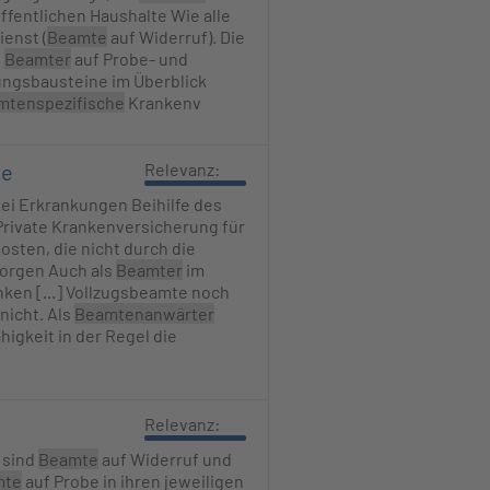
 öffentlichen Haushalte Wie alle
enst (
Beamte
auf Widerruf). Die
s
Beamter
auf Probe- und
ungsbausteine im Überblick
mtenspezifische
Krankenv
te
Relevanz:
 bei Erkrankungen Beihilfe des
Private Krankenversicherung für
Kosten, die nicht durch die
rsorgen Auch als
Beamter
im
enken [...] Vollzugsbeamte noch
nicht. Als
Beamtenanwärter
igkeit in der Regel die
Relevanz:
 sind
Beamte
auf Widerruf und
mte
auf Probe in ihren jeweiligen