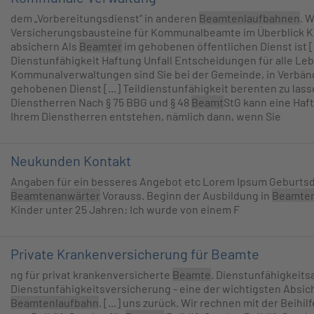
dem „Vorbereitungsdienst“ in anderen
Beamtenlaufbahnen
. 
Versicherungsbausteine für Kommunalbeamte im Überblick Kr
absichern Als
Beamter
im gehobenen öffentlichen Dienst ist [
Dienstunfähigkeit Haftung Unfall Entscheidungen für alle Le
Kommunalverwaltungen sind Sie bei der Gemeinde, in Verb
gehobenen Dienst [...] Teildienstunfähigkeit berenten zu la
Dienstherren Nach § 75 BBG und § 48
Beamt
StG kann eine Haf
Ihrem Dienstherren entstehen, nämlich dann, wenn Sie
Neukunden Kontakt
Angaben für ein besseres Angebot etc Lorem Ipsum Geburts
Beamtenanwärter
Vorauss. Beginn der Ausbildung in
Beamte
Kinder unter 25 Jahren: Ich wurde von einem F
Private Krankenversicherung für Beamte
ng für privat krankenversicherte
Beamte
. Dienstunfähigkeits
Dienstunfähigkeitsversicherung - eine der wichtigsten Absic
Beamtenlaufbahn
. [...] uns zurück. Wir rechnen mit der Beihil