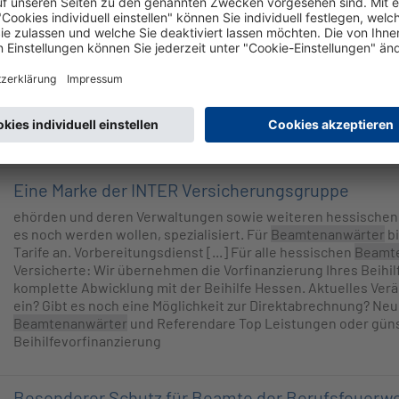
privaten Krankenversicherung zur Seite. Beihilfe? Was ist das?
angehender
Beamter
So kennen Sie es wahrscheinlich: Sie ge
Versicherungskarte vor – Arzt und [...] genheiten und finanzier
ist kompliziert... Wie die hessische
Beamten-Beihilfe
funktion
Vorbereitungsdienst BeihilfeSorglos für Anwärter & Referenda
Hilfsmittelkatalog Bis zu 100% Leistung für Zahnersatz Pflege
Beamtenanwärter
Pflichtversicherung für privat Krankenver
Pflegegrad Zuschüsse für Pflegegeld
Eine Marke der INTER Versicherungsgruppe
ehörden und deren Verwaltungen sowie weiteren hessische
es noch werden wollen, spezialisiert. Für
Beamtenanwärter
bi
Tarife an. Vorbereitungsdienst [...] Für alle hessischen
Beamt
Versicherte: Wir übernehmen die Vorfinanzierung Ihres Beihil
komplette Abwicklung mit der Beihilfe Hessen. Aktuelles Ver
ein? Gibt es noch eine Möglichkeit zur Direktabrechnung? Neu
Beamtenanwärter
und Referendare Top Leistungen oder günst
Beihilfevorfinanzierung
Besonderer Schutz für Beamte der Berufsfeuerw