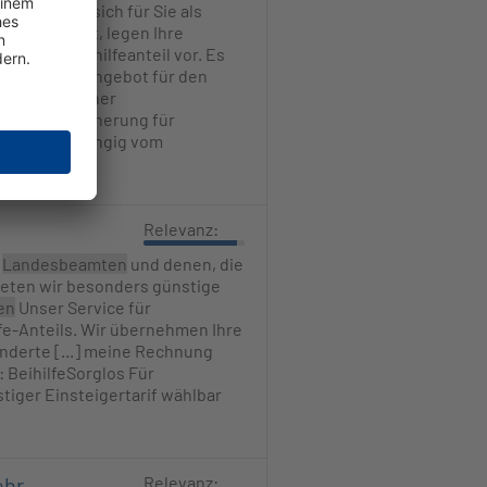
 Das ändert sich für Sie als
hen zum Arzt, legen Ihre
en Ihren Beihilfeanteil vor. Es
iert. Unser Angebot für den
re [...] Offener
pflichtversicherung für
sicherte abhängig vom
Relevanz:
n
Landesbeamten
und denen, die
eten wir besonders günstige
en
Unser Service für
fe-Anteils. Wir übernehmen Ihre
änderte [...] meine Rechnung
: BeihilfeSorglos Für
iger Einsteigertarif wählbar
ehr
Relevanz: