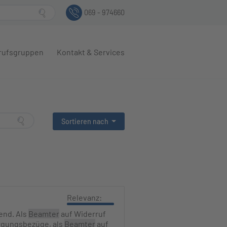
069 - 974660
rufsgruppen
Kontakt & Services
Sortieren nach
Relevanz:
end. Als
Beamter
auf Widerruf
orgungsbezüge, als
Beamter
auf