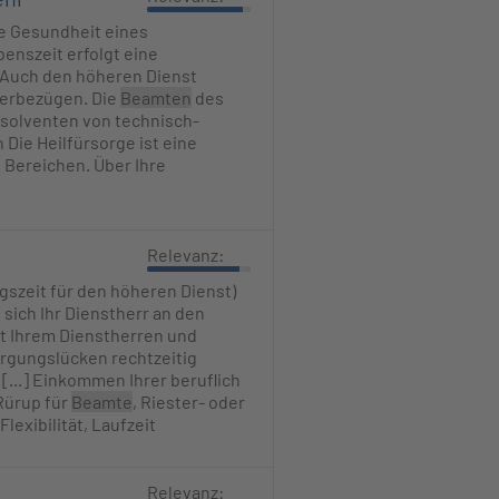
e Gesundheit eines
enszeit erfolgt eine
] Auch den höheren Dienst
terbezügen. Die
Beamten
des
solventen von technisch-
 Die Heilfürsorge ist eine
 Bereichen. Über Ihre
Relevanz:
szeit für den höheren Dienst)
 sich Ihr Dienstherr an den
it Ihrem Dienstherren und
orgungslücken rechtzeitig
[...] Einkommen Ihrer beruflich
 Rürup für
Beamte
, Riester- oder
lexibilität, Laufzeit
Relevanz: