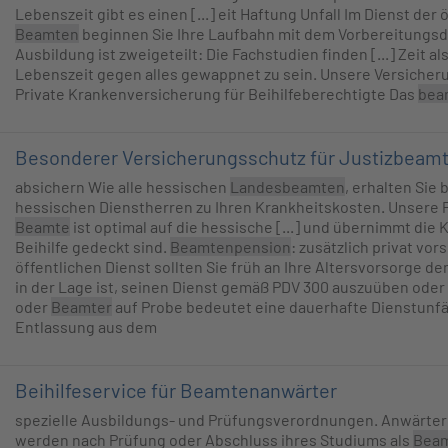
Lebenszeit gibt es einen [...] eit Haftung Unfall Im Dienst der
Beamten
beginnen Sie Ihre Laufbahn mit dem Vorbereitungsdi
Ausbildung ist zweigeteilt: Die Fachstudien finden [...] Zeit al
Lebenszeit gegen alles gewappnet zu sein. Unsere Versicher
Private Krankenversicherung für Beihilfeberechtigte Das
bea
Besonderer Versicherungsschutz für Justizbeam
absichern Wie alle hessischen
Landesbeamten
, erhalten Sie
hessischen Dienstherren zu Ihren Krankheitskosten. Unsere 
Beamte
ist optimal auf die hessische [...] und übernimmt die 
Beihilfe gedeckt sind.
Beamtenpension
: zusätzlich privat vo
öffentlichen Dienst sollten Sie früh an Ihre Altersvorsorge d
in der Lage ist, seinen Dienst gemäß PDV 300 auszuüben oder 
oder
Beamter
auf Probe bedeutet eine dauerhafte Dienstunfäh
Entlassung aus dem
Beihilfeservice für Beamtenanwärter
spezielle Ausbildungs- und Prüfungsverordnungen. Anwärter
werden nach Prüfung oder Abschluss ihres Studiums als
Bea