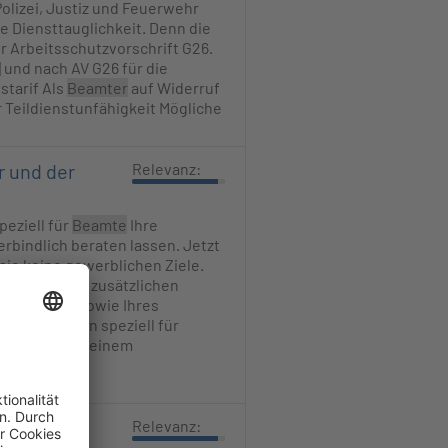
Polizei, Justiz und Feuerwehr
e Diensttauglichkeit. Denn die
r Arbeitsschutzvorschrift G26.
 und nach AV G26 für die
starif Als
Beamter
auf Widerruf
 Teildienstunfähigkeit Mögliche
r und der
Relevanz:
peziell für
Beamte
Ihre
rbindlich beraten lassen. Jetzt
 sie keine gewerblichen Ziele.
Aufbau einer zusätzlichen
sowie [...] sowie Ihres
ungslösungen speziell für
eser wird von einem
ianwärter
Relevanz: