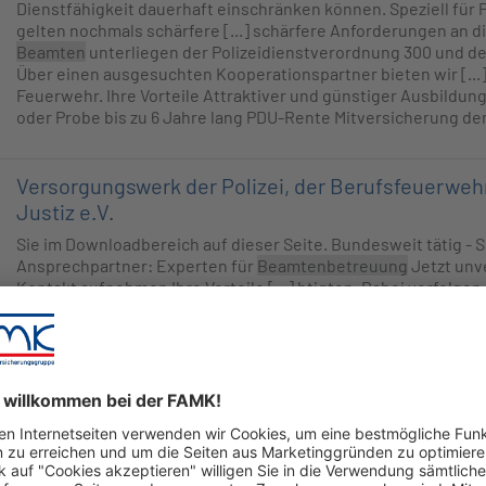
Dienstfähigkeit dauerhaft einschränken können. Speziell für 
gelten nochmals schärfere [...] schärfere Anforderungen an di
Beamten
unterliegen der Polizeidienstverordnung 300 und de
Über einen ausgesuchten Kooperationspartner bieten wir [...]
Feuerwehr. Ihre Vorteile Attraktiver und günstiger Ausbildung
oder Probe bis zu 6 Jahre lang PDU-Rente Mitversicherung der
Versorgungswerk der Polizei, der Berufsfeuerweh
Justiz e.V.
Sie im Downloadbereich auf dieser Seite. Bundesweit tätig - S
Ansprechpartner: Experten für
Beamtenbetreuung
Jetzt unve
Kontakt aufnehmen Ihre Vorteile [...] htigten. Dabei verfolgen
Das VWPFJ ermöglicht allen hessischen
Landesbeamten
den 
Altersvorsorge und hilft bei der Absicherung Ihrer Gesundheit 
Besitzes. Wie ist das Versorgungswerk organisiert? Versicher
Beamte
Ein Versorgungswerk ist ein rechtsfähiger Verein. Di
ehrenamtlich tätigen Vorstand
Private Krankenversicherung für hessische Polize