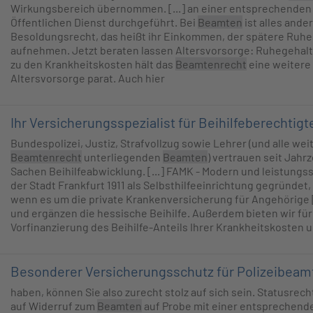
Wirkungsbereich übernommen. [...] an einer entsprechenden
Öffentlichen Dienst durchgeführt. Bei
Beamten
ist alles ande
Besoldungsrecht, das heißt ihr Einkommen, der spätere Ruhest
aufnehmen. Jetzt beraten lassen Altersvorsorge: Ruhegehalt
zu den Krankheitskosten hält das
Beamtenrecht
eine weitere
Altersvorsorge parat. Auch hier
Ihr Versicherungsspezialist für Beihilfeberechtigt
Bundespolizei, Justiz, Strafvollzug sowie Lehrer (und alle w
Beamtenrecht
unterliegenden
Beamten
) vertrauen seit Jahr
Sachen Beihilfeabwicklung. [...] FAMK - Modern und leistungs
der Stadt Frankfurt 1911 als Selbsthilfeeinrichtung gegründet,
wenn es um die private Krankenversicherung für Angehörige [
und ergänzen die hessische Beihilfe. Außerdem bieten wir fü
Vorfinanzierung des Beihilfe-Anteils Ihrer Krankheitskosten 
Besonderer Versicherungsschutz für Polizeibeam
haben, können Sie also zurecht stolz auf sich sein. Statusrec
auf Widerruf zum
Beamten
auf Probe mit einer entsprechend