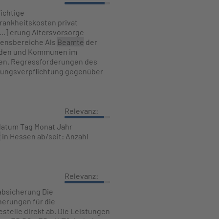
Wichtige
ankheitskosten privat
...] erung Altersvorsorge
bensbereiche Als
Beamte
der
änden und Kommunen im
ssen. Regressforderungen des
tungsverpflichtung gegenüber
Relevanz:
datum Tag Monat Jahr
r
in Hessen ab/seit: Anzahl
Relevanz:
absicherung Die
herungen für die
festelle direkt ab. Die Leistungen