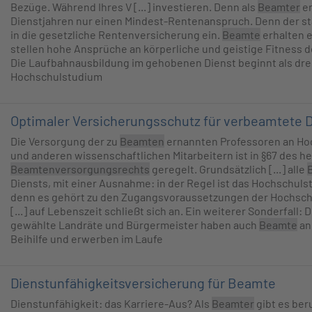
Bezüge. Während Ihres V [...] investieren. Denn als
Beamter
er
Dienstjahren nur einen Mindest-Rentenanspruch. Denn der sta
in die gesetzliche Rentenversicherung ein.
Beamte
erhalten e
stellen hohe Ansprüche an körperliche und geistige Fitness 
Die Laufbahnausbildung im gehobenen Dienst beginnt als drei
Hochschulstudium
Optimaler Versicherungsschutz für verbeamtete 
Die Versorgung der zu
Beamten
ernannten Professoren an Ho
und anderen wissenschaftlichen Mitarbeitern ist in §67 des h
Beamtenversorgungsrechts
geregelt. Grundsätzlich [...] alle
Diensts, mit einer Ausnahme: in der Regel ist das Hochschul
denn es gehört zu den Zugangsvoraussetzungen der Hochsch
[...] auf Lebenszeit schließt sich an. Ein weiterer Sonderfall: 
gewählte Landräte und Bürgermeister haben auch
Beamte
an
Beihilfe und erwerben im Laufe
Dienstunfähigkeitsversicherung für Beamte
Dienstunfähigkeit: das Karriere-Aus? Als
Beamter
gibt es beru