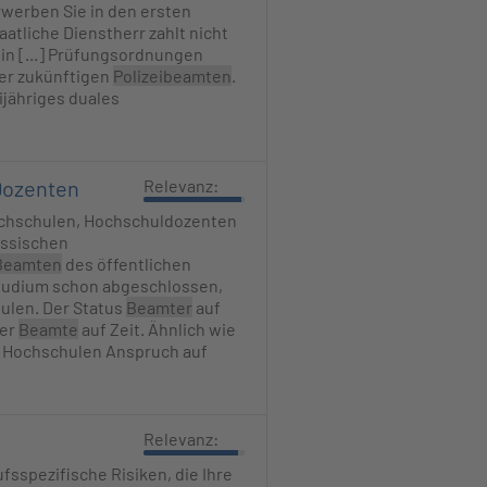
werben Sie in den ersten
atliche Dienstherr zahlt nicht
in [...] Prüfungsordnungen
der zukünftigen
Polizeibeamten
.
jähriges duales
Dozenten
Relevanz:
chschulen, Hochschuldozenten
essischen
Beamten
des öffentlichen
studium schon abgeschlossen,
ulen. Der Status
Beamter
auf
Der
Beamte
auf Zeit. Ähnlich wie
 Hochschulen Anspruch auf
Relevanz:
fsspezifische Risiken, die Ihre