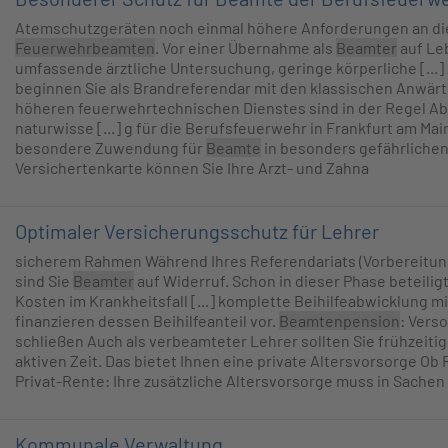
Atemschutzgeräten noch einmal höhere Anforderungen an di
Feuerwehrbeamten
. Vor einer Übernahme als
Beamter
auf Leb
umfassende ärztliche Untersuchung, geringe körperliche [...
beginnen Sie als Brandreferendar mit den klassischen Anwär
höheren feuerwehrtechnischen Dienstes sind in der Regel Ab
naturwisse [...] g für die Berufsfeuerwehr in Frankfurt am Main
besondere Zuwendung für
Beamte
in besonders gefährlichen
Versichertenkarte können Sie Ihre Arzt- und Zahna
Optimaler Versicherungsschutz für Lehrer
sicherem Rahmen Während Ihres Referendariats (Vorbereitung
sind Sie
Beamter
auf Widerruf. Schon in dieser Phase beteiligt
Kosten im Krankheitsfall [...] komplette Beihilfeabwicklung m
finanzieren dessen Beihilfeanteil vor.
Beamtenpension
: Vers
schließen Auch als verbeamteter Lehrer sollten Sie frühzeitig 
aktiven Zeit. Das bietet Ihnen eine private Altersvorsorge Ob
Privat-Rente: Ihre zusätzliche Altersvorsorge muss in Sachen F
Kommunale Verwaltung