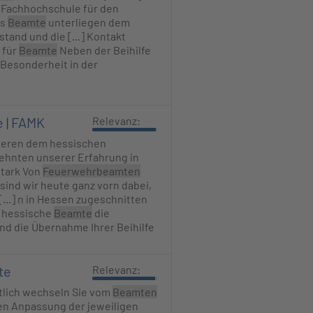
 Fachhochschule für den
rs
Beamte
unterliegen dem
and und die [...] Kontakt
 für
Beamte
Neben der Beihilfe
 Besonderheit in der
e | FAMK
Relevanz:
eiteren dem hessischen
zehnten unserer Erfahrung in
stark Von
Feuerwehrbeamten
 sind wir heute ganz vorn dabei,
...] n in Hessen zugeschnitten
r hessische
Beamte
die
und die Übernahme Ihrer Beihilfe
te
Relevanz:
htlich wechseln Sie vom
Beamten
en Anpassung der jeweiligen