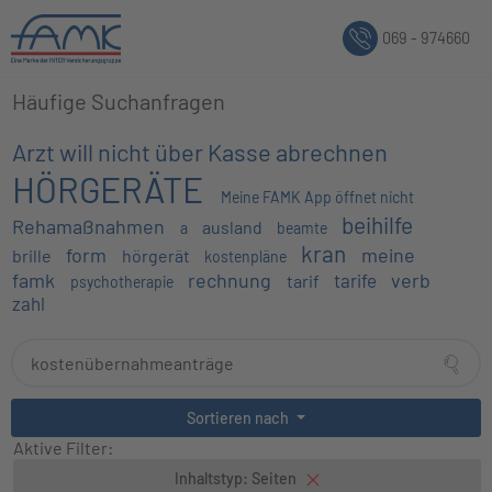
069 - 974660
Häufige Suchanfragen
Arzt will nicht über Kasse abrechnen
HÖRGERÄTE
Meine FAMK App öffnet nicht
beihilfe
Rehamaßnahmen
ausland
a
beamte
kran
form
meine
brille
hörgerät
kostenpläne
famk
rechnung
verb
tarife
tarif
psychotherapie
zahl
Sortieren nach
Aktive Filter:
Inhaltstyp: Seiten