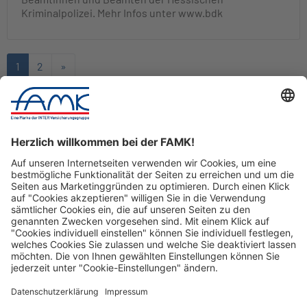
Kriminalpolizei. Mehr Infos unter www.bdk
1
2
»
Nach Oben
© FAMK
Impressum
Datenschutz