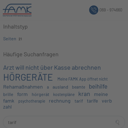
069 - 974660
Inhaltstyp
Seiten
21
Häufige Suchanfragen
Arzt will nicht über Kasse abrechnen
HÖRGERÄTE
Meine FAMK App öffnet nicht
beihilfe
Rehamaßnahmen
ausland
a
beamte
kran
form
meine
brille
hörgerät
kostenpläne
famk
rechnung
verb
tarife
tarif
psychotherapie
zahl