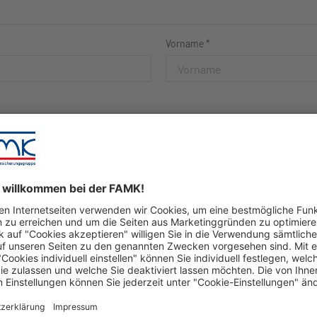
Vorname
*
*
r ihre neue Anschrift ein