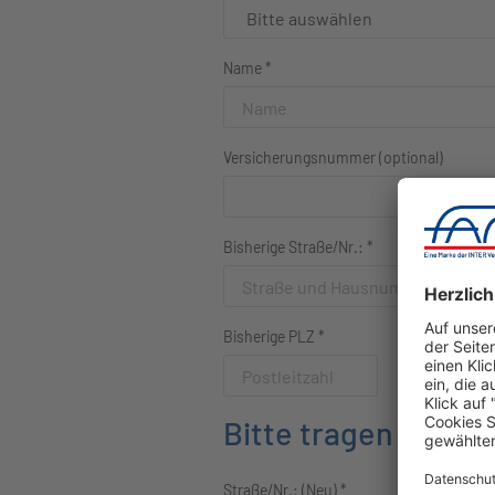
Name
*
Versicherungsnummer (optional)
Bisherige Straße/Nr.:
*
Bisherige PLZ
*
Bisheriger Ort
Bitte tragen sie hie
Straße/Nr.: (Neu)
*