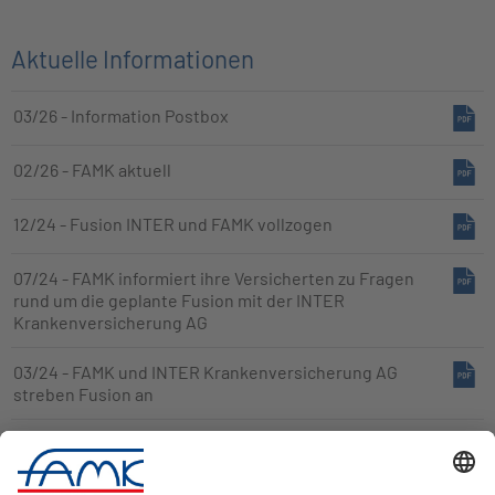
Aktuelle Informationen
03/26 - Information Postbox
02/26 - FAMK aktuell
12/24 - Fusion INTER und FAMK vollzogen
07/24 - FAMK informiert ihre Versicherten zu Fragen
rund um die geplante Fusion mit der INTER
Krankenversicherung AG
03/24 - FAMK und INTER Krankenversicherung AG
streben Fusion an