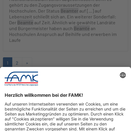
gehört zu den Zugangsvoraussetzungen der
Hochschulen. Der Status
Beamter
auf [...] auf
Lebenszeit schließt sich an. Ein weiterer Sonderfall:
Der
Beamte
auf Zeit. Ähnlich wie gewählte Landräte
und Bürgermeister haben auch
Beamte
an
Hochschulen Anspruch auf Beihilfe und erwerben im
Laufe
1
2
»
Nach Oben