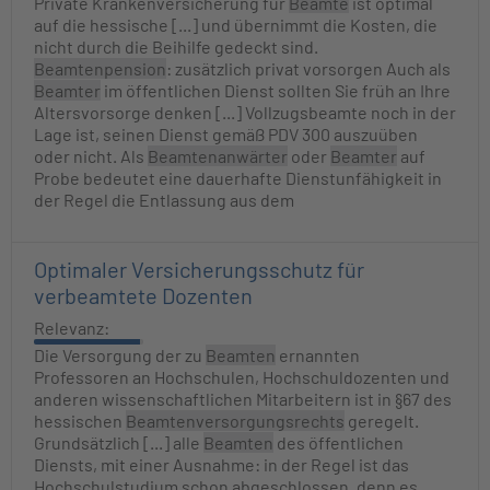
Private Krankenversicherung für
Beamte
ist optimal
auf die hessische [...] und übernimmt die Kosten, die
nicht durch die Beihilfe gedeckt sind.
Beamtenpension
: zusätzlich privat vorsorgen Auch als
Beamter
im öffentlichen Dienst sollten Sie früh an Ihre
Altersvorsorge denken [...] Vollzugsbeamte noch in der
Lage ist, seinen Dienst gemäß PDV 300 auszuüben
oder nicht. Als
Beamtenanwärter
oder
Beamter
auf
Probe bedeutet eine dauerhafte Dienstunfähigkeit in
der Regel die Entlassung aus dem
Optimaler Versicherungsschutz für
verbeamtete Dozenten
Relevanz:
Die Versorgung der zu
Beamten
ernannten
Professoren an Hochschulen, Hochschuldozenten und
anderen wissenschaftlichen Mitarbeitern ist in §67 des
hessischen
Beamtenversorgungsrechts
geregelt.
Grundsätzlich [...] alle
Beamten
des öffentlichen
Diensts, mit einer Ausnahme: in der Regel ist das
Hochschulstudium schon abgeschlossen, denn es