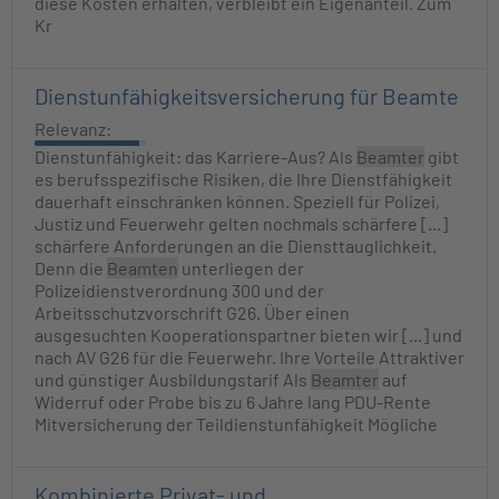
diese Kosten erhalten, verbleibt ein Eigenanteil. Zum
Kr
Dienstunfähigkeitsversicherung für Beamte
Relevanz:
Dienstunfähigkeit: das Karriere-Aus? Als
Beamter
gibt
es berufsspezifische Risiken, die Ihre Dienstfähigkeit
dauerhaft einschränken können. Speziell für Polizei,
Justiz und Feuerwehr gelten nochmals schärfere [...]
schärfere Anforderungen an die Diensttauglichkeit.
Denn die
Beamten
unterliegen der
Polizeidienstverordnung 300 und der
Arbeitsschutzvorschrift G26. Über einen
ausgesuchten Kooperationspartner bieten wir [...] und
nach AV G26 für die Feuerwehr. Ihre Vorteile Attraktiver
und günstiger Ausbildungstarif Als
Beamter
auf
Widerruf oder Probe bis zu 6 Jahre lang PDU-Rente
Mitversicherung der Teildienstunfähigkeit Mögliche
Kombinierte Privat- und