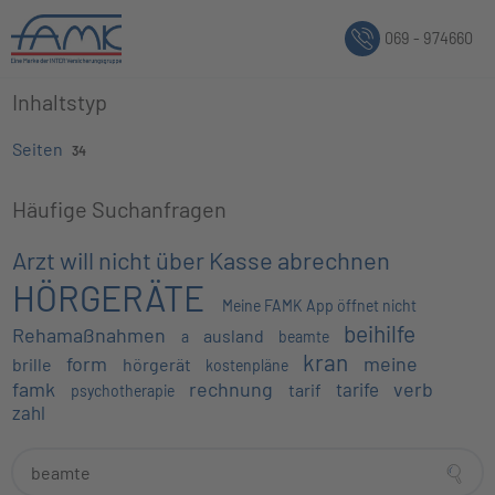
069 - 974660
Inhaltstyp
Seiten
34
Häufige Suchanfragen
Arzt will nicht über Kasse abrechnen
HÖRGERÄTE
Meine FAMK App öffnet nicht
beihilfe
Rehamaßnahmen
ausland
a
beamte
kran
form
meine
brille
hörgerät
kostenpläne
famk
rechnung
verb
tarife
tarif
psychotherapie
zahl